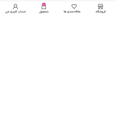
در انبار
69,000
تومان
کودک دافی مدل
موجود
0
مسیرهای ارتباطی
نمی
Vita Milk بسته 20
56,304
تومان
فروشگاه
علاقه مندی ها
محصول
حساب کاربری من
باشد
عددی
تهران
نمادهای ما
تمامی حقوق متعلق به
لاریسا مد
می باشد