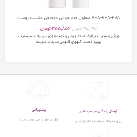
AHA+BHA+PHA محلول ضد جوش موضعی مناسب پوست
های دارای آکنه اسکوویت
355,856
تومان
395,395
تومان
ویژگی و مزایا: • برطرف کننده جوش و کومدونهای سرسیاه و سرسفید •
بهبود دهنده آکنههای التهابی ملایم تا متوسط
پشتیبانی
ارسال رایگان سراسر کشور
قبل، در طول و حتی بعد از خرید
برای سفارشات بیشتر از 500 هزار تومان