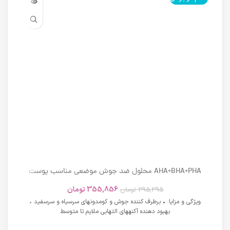
AHA+BHA+PHA محلول ضد جوش موضعی مناسب پوست
های دارای آکنه اسکوویت
355,856
تومان
395,395
تومان
ویژگی و مزایا: • برطرف کننده جوش و کومدونهای سرسیاه و سرسفید •
بهبود دهنده آکنههای التهابی ملایم تا متوسط