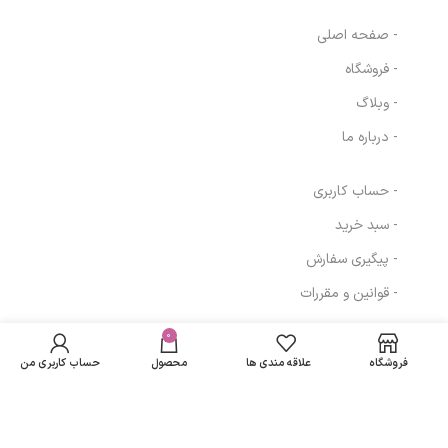
- صفحه اصلی
- فروشگاه
- وبلاگ
- درباره ما
- حساب کاربری
- سبد خرید
- پیگیری سفارش
- قوانین و مقررات
دستمال مرطوب
در انبار
دست و صورت تمام
موجود
0
مسیرهای ارتباطی
24,398
تومان
نمی
سنین میوه ای درب
فروشگاه
علاقه مندی ها
محصول
حساب کاربری من
باشد
دار نینو
تهران