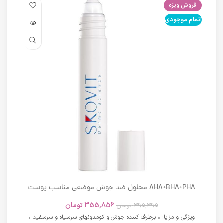
فروش ویژه
فرو
اتمام موجودی
اتما
AHA+BHA+PHA محلول ضد جوش موضعی مناسب پوست
های دارای آکنه اسکوویت
355,856
تومان
395,395
تومان
ویژگی و مزایا: • برطرف کننده جوش و کومدونهای سرسیاه و سرسفید •