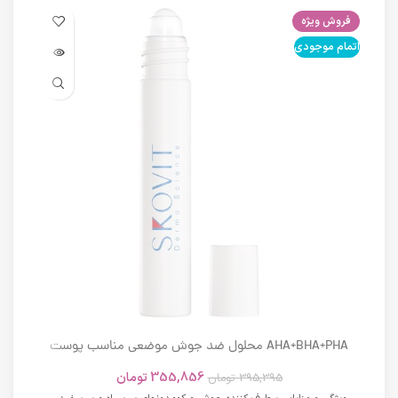
فروش ویژه
فرو
اتمام موجودی
اتما
AHA+BHA+PHA محلول ضد جوش موضعی مناسب پوست
های دارای آکنه اسکوویت
355,856
تومان
395,395
تومان