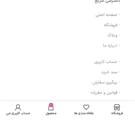
دسترسی سریع
- صفحه اصلی
- فروشگاه
- وبلاگ
- درباره ما
- حساب کاربری
- سبد خرید
- پیگیری سفارش
- قوانین و مقررات
دستمال مرطوب
در انبار
165,000
تومان
آرايش پاک کن دور
موجود
0
مسیرهای ارتباطی
نمی
چشم کمر باريک
134,640
تومان
فروشگاه
علاقه مندی ها
محصول
حساب کاربری من
باشد
نینو
تهران