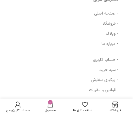
- صفحه اصلی
- فروشگاه
- وبلاگ
- درباره ما
- حساب کاربری
- سبد خرید
- پیگیری سفارش
- قوانین و مقررات
خمیر اصلاح صورت
در انبار
هیدرودرم مدل
موجود
0
167,790
تومان
مسیرهای ارتباطی
نمی
Normal Skin وزن
فروشگاه
علاقه مندی ها
محصول
حساب کاربری من
باشد
100 گرم
تهران