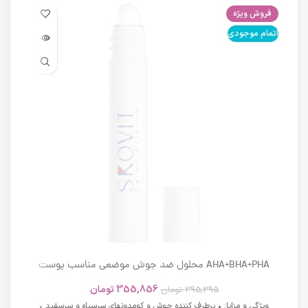
فروش ویژه
فرو
اتمام موجودی
اتما
AHA+BHA+PHA محلول ضد جوش موضعی مناسب پوست
های دارای آکنه اسکوویت
355,856
تومان
395,395
تومان
ویژگی و مزایا: • برطرف کننده جوش و کومدونهای سرسیاه و سرسفید •