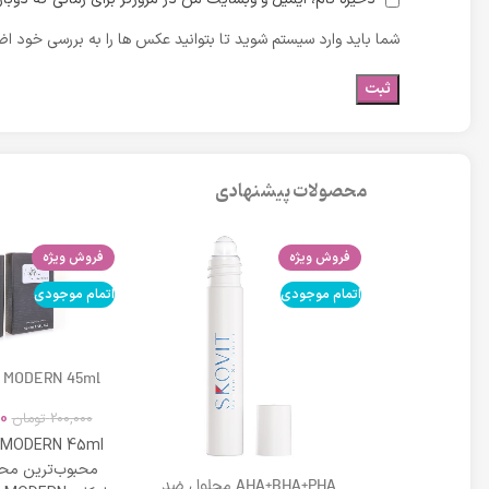
شما باید وارد سیستم شوید تا بتوانید عکس ها را به بررسی خود اضا
محصولات پیشنهادی
فروش ویژه
فروش ویژه
اتمام موجودی
اتمام موجودی
 MODERN 45ml
0
200,000
تومان
 MODERN 45ml
محبوب‌ترین محص
DD کرم لافارر شماره 02 حجم 33
AHA+BHA+PHA محلول ضد