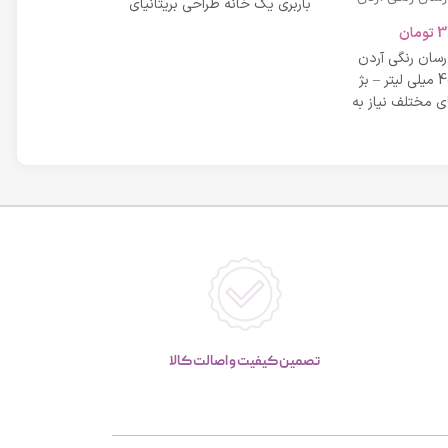
باربری یک خانه طراحی بریتانیای
SPF 20 حجم 40 میلی لیتر – بژ
میلی لیتر
لوکس است که
3
تومان
42,734
عی
 رسان رنگی آردن
مشخصات دی دی 
SPF 20 حجم 40 میلی لیتر – بژ
 مختلف نیاز به
بر خاصیت پو
پوست، عم
تصمین کیفیت و اصالت کالا