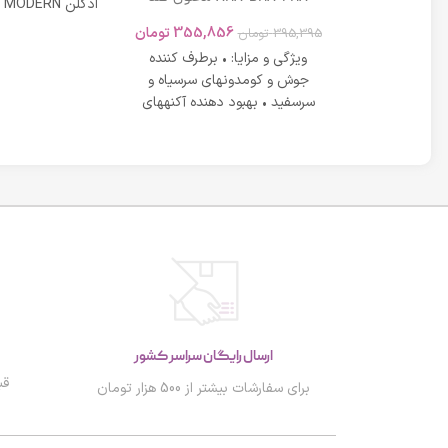
 بژ روشن
جوش موضعی مناسب پوست
در عین شادابی 
تومان
355,856
تومان
395,395
تومان
های دارای آکنه اسکوویت
رم لافارر بژ
ویژگی و مزایا: • برطرف کننده
روشن dd کرم لافارر شماره 2 علاوه
جوش و کومدونهای سرسیاه و
نندگی عیوب
سرسفید • بهبود دهنده آکنههای
کرد های
التهابی ملایم تا متوسط
ارسال رایگان سراسر کشور
قب
برای سفارشات بیشتر از 500 هزار تومان