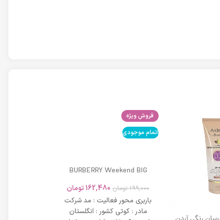
فروش ویژه
اتمام موجودی
اتمام موجودی
BURBERRY Weekend BIG
MODERN 45ml
162,480
تومان
199,000
تومان
باربری محور فعالیت : مد شرکت
مادر : کوتی کشور : انگلستان
 رسان رنگی آردن