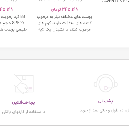
ادکلن AVENTUS BIG MODERN ،
SPF 20 حجم 40 میلی لیتر – بژ
و نشاط و وقار
345,168
تومان
45,168
روشن
طبی
پوست های مختلف نیاز به مرطوب
BB کرم رطوبت
کننده های متفاوت دارند. کرم های
مرطوب کننده با کشیدن یک لایه
طبیعی پوست های
محافظت روی
پشتیبانی
پرداخت آنلاین
ل، در طول و حتی بعد از خرید
با استفاده از کارتهای بانکی