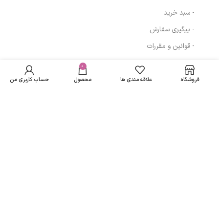
- سبد خرید
- پیگیری سفارش
- قوانین و مقررات
بادی اسپلش مردانه
در انبار
adventure aroma
موجود
0
228,000
تومان
مسیرهای ارتباطی
مای|body splash
نمی
adventure aroma
فروشگاه
علاقه مندی ها
محصول
حساب کاربری من
باشد
my
تهران
نمادهای ما