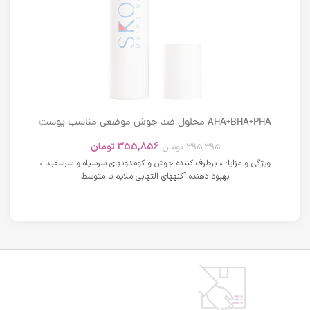
AHA+BHA+PHA محلول ضد جوش موضعی مناسب پوست
های دارای آکنه اسکوویت
355,856
تومان
395,395
تومان
ویژگی و مزایا: • برطرف کننده جوش و کومدونهای سرسیاه و سرسفید •
بهبود دهنده آکنههای التهابی ملایم تا متوسط