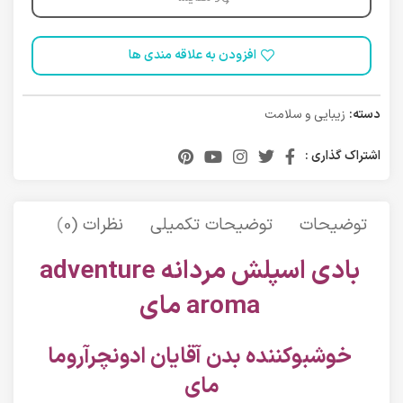
افزودن به علاقه مندی ها
دسته:
زیبایی و سلامت
اشتراک گذاری :
توضیحات
توضیحات تکمیلی
نظرات (0)
حمل 
بادی اسپلش مردانه adventure
aroma مای
خوشبوکننده بدن آقایان ادونچرآروما
مای