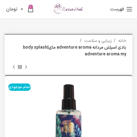
0
فهرست
0
تومان
خانه
زیبایی و سلامت
بادی اسپلش مردانه adventure aroma مای|body splash
adventure aroma my
اتمام موجودی