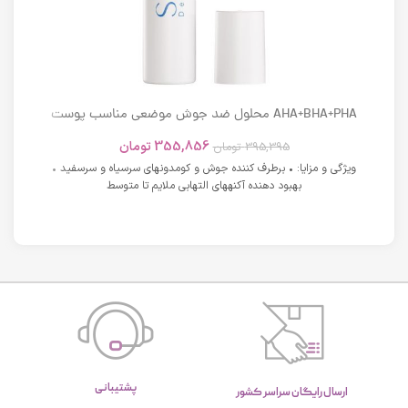
AHA+BHA+PHA محلول ضد جوش موضعی مناسب پوست
های دارای آکنه اسکوویت
355,856
تومان
395,395
تومان
ویژگی و مزایا: • برطرف کننده جوش و کومدونهای سرسیاه و سرسفید •
بهبود دهنده آکنههای التهابی ملایم تا متوسط
پشتیبانی
ارسال رایگان سراسر کشور