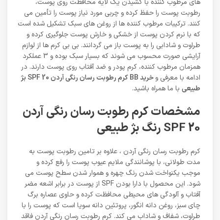
های مرطوب کننده با کشیدن یک لایه محافظت روی پوست،
رطوبت پوست را حفظ کرده و چربی مورد نیاز پوست را تأمین می
کنند. ترکیبات مرطوب کننده ها از روغن های سبک تشکیل شده است
که با نرم کردن پوست از خشکی و خارش پوست جلوگیری کرده و
طراوت و شادابی را به پوست باز می گردانند. بی بی کرم ها از لوازم
آرایشی صورت محسوب می شوند که بسیار سبک بوده و 3 عملکرد
همزمان مرطوب کننده، کرم پودر و ضد آفتاب روی پوست دارند. در
ادامه با معرفی و
خرید BB کرم رطوبت رسان رنگی آردن SPF 20 بژ
طبیعی
با ما همراه باشید.
مشخصات کرم رطوبت رسان رنگی آردن
SPF 20 رنگ بژ طبیعی
کرم رطوبت رسان رنگی آردن ، علاوه بر تامین رطوبت پوست به
مدت طولانی، با پوشانندگی ملایم عیوب پوست را رفع کرده و
موجب یکنواخت شدن رنگ چهره و هموار شدن سطح پوست می
شود. این محصول با دارا بودن SPF از پوست در برابر اشعه مضر
آفتاب و آلودگی های محیطی محافظت کرده و حاوی عصاره برگ
چای سبز، روغن دانه انگور، پروتئین دانه سویا است که پوست را با
طراوت، شفاف و شاداب می کند. کرم رطوبت رسان رنگی آردن فاقد