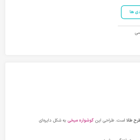
دی ها
سی
رح طلا
است. طراحی این
گوشواره میخی
به شکل دایره‌ای