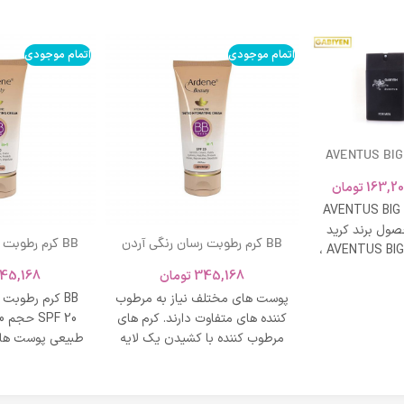
اتمام موجودی
اتمام موجودی
AVENTUS BIG
163,20
تومان
AVENTUS BIG
ول برند کرید
BB کرم رطوبت رسان رنگی آردن
BB کرم رطوبت
ادکلن AVENTUS BIG MODERN ،
SPF 20 حجم 40 میلی لیتر – بژ
و نشاط و وقار
345,168
تومان
45,168
روشن
طبی
پوست های مختلف نیاز به مرطوب
BB کرم رطوبت
کننده های متفاوت دارند. کرم های
مرطوب کننده با کشیدن یک لایه
طبیعی پوست های
محافظت روی