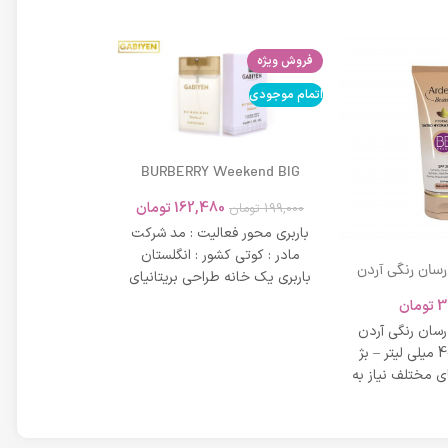
فروش ویژه
اتمام موجودی
اتمام موجودی
BURBERRY Weekend BIG
MODERN 45ml
162,480
تومان
199,000
تومان
باربری محور فعالیت : مد شرکت
مادر : کوتی کشور : انگلستان
 رسان رنگی آردن
باربری یک خانه طراحی بریتانیای
SPF 20 حجم 40 میلی لیتر – بژ
میلی لیتر
لوکس است که
3
تومان
42,734
عی
 رسان رنگی آردن
مشخصات دی دی 
SPF 20 حجم 40 میلی لیتر – بژ
 مختلف نیاز به
بر خاصیت پو
پوست، عم