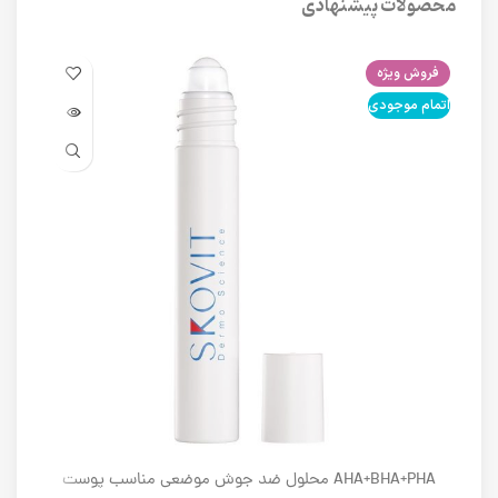
محصولات پیشنهادی
فروش ویژه
فرو
اتمام موجودی
اتما
AHA+BHA+PHA محلول ضد جوش موضعی مناسب پوست