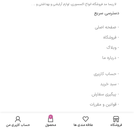
لاریسا مد فروشگاه انواع اکسسوری، لوازم آرایشی و بهداشتی و … .
دسترسی سریع
- صفحه اصلی
- فروشگاه
- وبلاگ
- درباره ما
- حساب کاربری
- سبد خرید
- پیگیری سفارش
- قوانین و مقررات
کرم یوس هیدرا
پلاس آبرسان
در انبار
1,359,900
تومان
الارو|Ellaro
موجود
0
مسیرهای ارتباطی
نمی
Youth
1,047,123
تومان
فروشگاه
علاقه مندی ها
محصول
حساب کاربری من
باشد
Preserving
تهران
Hydra Cream