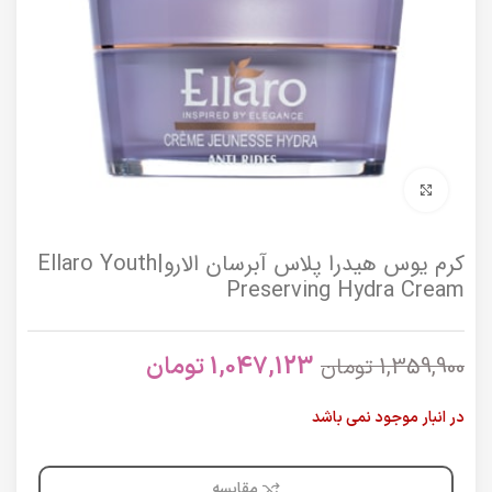
برای بزرگنمایی کلیک کنید
کرم یوس هیدرا پلاس آبرسان الارو|Ellaro Youth
Preserving Hydra Cream
1,047,123
تومان
1,359,900
تومان
در انبار موجود نمی باشد
مقایسه