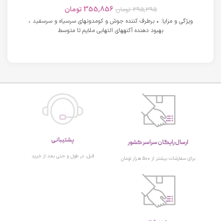
های دارای آکنه اسکوویت
355,856
تومان
395,395
تومان
ویژگی و مزایا: • برطرف کننده جوش و کومدونهای سرسیاه و سرسفید •
بهبود دهنده آکنههای التهابی ملایم تا متوسط
پشتیبانی
ارسال رایگان سراسر کشور
قبل، در طول و حتی بعد از خرید
برای سفارشات بیشتر از 500 هزار تومان