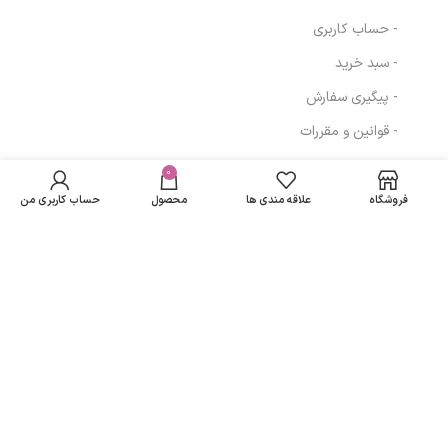
- حساب کاربری
- سبد خرید
- پیگیری سفارش
- قوانین و مقررات
کرم مرطوب کننده
در انبار
آردن سری Herba
موجود
0
172,584
تومان
مسیرهای ارتباطی
Sense با رایحه
نمی
انگور و بنفشه وزن
فروشگاه
علاقه مندی ها
محصول
حساب کاربری من
باشد
150 گرم
تهران
نمادهای ما