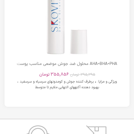
AHA+BHA+PHA محلول ضد جوش موضعی مناسب پوست
های دارای آکنه اسکوویت
355,856
تومان
395,395
تومان
ویژگی و مزایا: • برطرف کننده جوش و کومدونهای سرسیاه و سرسفید •
بهبود دهنده آکنههای التهابی ملایم تا متوسط