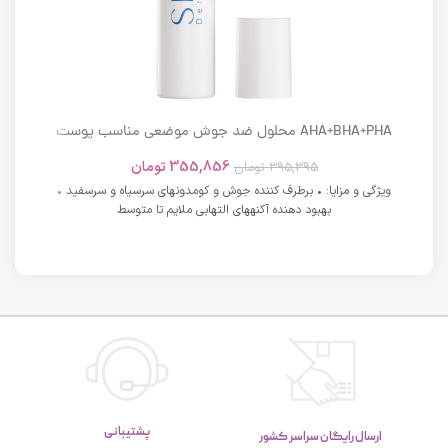
AHA+BHA+PHA محلول ضد جوش موضعی مناسب پوست
های دارای آکنه اسکوویت
355,856
تومان
395,395
تومان
ویژگی و مزایا: • برطرف کننده جوش و کومدونهای سرسیاه و سرسفید •
بهبود دهنده آکنههای التهابی ملایم تا متوسط
پشتیبانی
ارسال رایگان سراسر کشور