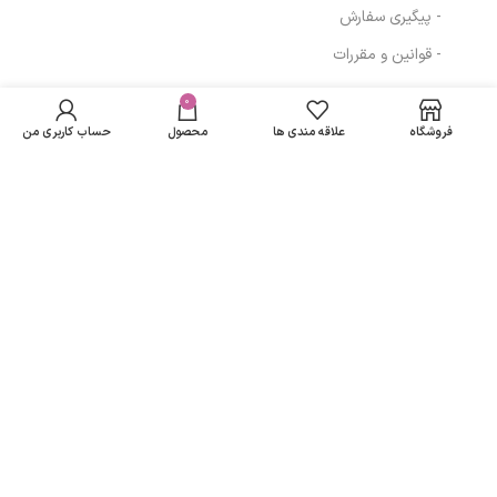
- پیگیری سفارش
- قوانین و مقررات
کرم مرطوب کننده
در انبار
آبرسان آرگان حجم
موجود
0
مسیرهای ارتباطی
315,000
تومان
نمی
250 میلی لیتر
فروشگاه
علاقه مندی ها
محصول
حساب کاربری من
باشد
(پمپی) مارگریت
تهران
نمادهای ما
تمامی حقوق متعلق به
لاریسا مد
می باشد