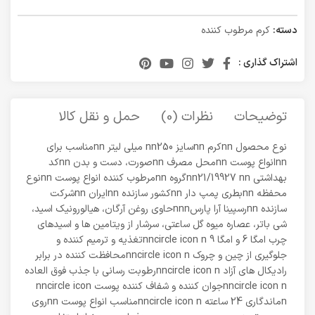
دسته:
کرم مرطوب کننده
اشتراک گذاری :
توضیحات
نظرات (0)
حمل و نقل کالا
نوع محصول nnکرم nnسایز nn250 میلی لیتر nnمناسب برای
nnانواع پوست nnمحل مصرف nnصورت، دست و بدن nnکد
بهداشتی nn21/19927 nnگروه nnمرطوب کننده انواع پوست nnنوع
محفظه nnبطری پمپ دار nnکشور سازنده nnایران nnشرکت
سازنده nnرسپینا آرا پارسnnnحاوی روغن آرگان، هیالورونیک اسید،
شی باتر، عصاره میوه گل ساعتی، سرشار از ویتامین ها و اسیدهای
چرب امگا 6 و امگا 9 nncircle icon nتغذیه و ترمیم کننده و
جلوگیری از چین و چروک nncircle icon nمحافظت کننده در برابر
رادیکال های آزاد nncircle icon nرطوبت رسانی با جذب فوق العاده
nncircle icon nجوان کننده و شفاف کننده پوست nncircle icon
nماندگاری 24 ساعته nncircle icon nمناسب انواع پوست nnروی