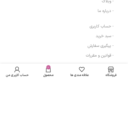
- وبلاگ
- درباره ما
- حساب کاربری
- سبد خرید
- پیگیری سفارش
- قوانین و مقررات
در انبار
کرم لایه بردار آردن
موجود
0
129,438
تومان
مسیرهای ارتباطی
مدل AHA %12
نمی
حجم 50 میلی لیتر
فروشگاه
علاقه مندی ها
محصول
حساب کاربری من
باشد
تهران
نمادهای ما