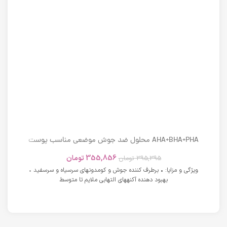
AHA+BHA+PHA محلول ضد جوش موضعی مناسب پوست
های دارای آکنه اسکوویت
355,856
تومان
395,395
تومان
ویژگی و مزایا: • برطرف کننده جوش و کومدونهای سرسیاه و سرسفید •
بهبود دهنده آکنههای التهابی ملایم تا متوسط