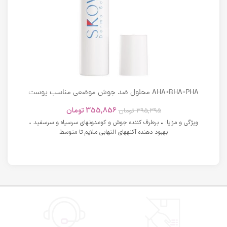
AHA+BHA+PHA محلول ضد جوش موضعی مناسب پوست
های دارای آکنه اسکوویت
355,856
تومان
395,395
تومان
ویژگی و مزایا: • برطرف کننده جوش و کومدونهای سرسیاه و سرسفید •
بهبود دهنده آکنههای التهابی ملایم تا متوسط