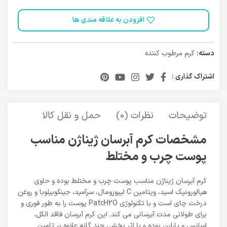
افزودن به علاقه مندی ها
دسته:
کرم مرطوب کننده
اشتراک گذاری :
توضیحات
نظرات (0)
حمل و نقل کالا
مشخصات کرم آبرسان ژیناژن مناسب
پوست چرب و مختلط
کرم آبرسان ژیناژن مناسب پوست چرب و مختلط بوده و حاوی
هیالورونیک اسید، ویتامین C لیپوزومال، سرآمید، جینکوبیلوبا و روغن
درخت چای است و با تکنولوژی PatcH2O پوست را به طور فوری و
برای طولانی مدت آبرسانی می کند. این کرم آبرسان فاقد الکل،
اسانس و پارابن بوده و با اثر بخشی چند گانه علاوه بر تامین