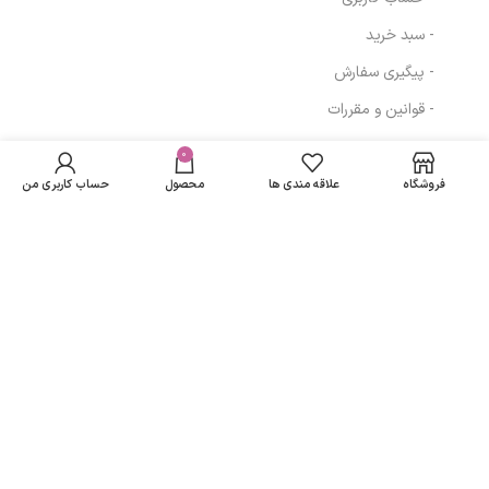
- سبد خرید
- پیگیری سفارش
- قوانین و مقررات
در انبار
کرم آبرسان ژیناژن مناسب
موجود
0
0
تومان
مسیرهای ارتباطی
پوست چرب و مختلط حجم
نمی
50 میلی لیتر
فروشگاه
علاقه مندی ها
محصول
حساب کاربری من
باشد
تهران
نمادهای ما