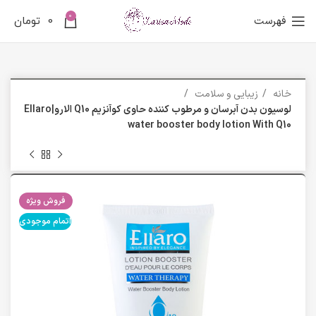
0
فهرست
0
تومان
خانه
زیبایی و سلامت
لوسیون بدن آبرسان و مرطوب کننده حاوی کوآنزیم Q10 الارو|Ellaro
water booster body lotion With Q10
فروش ویژه
اتمام موجودی