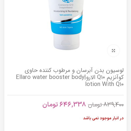
برای بزرگنمایی کلیک کنید
لوسیون بدن آبرسان و مرطوب کننده حاوی
کوآنزیم Q10 الارو|Ellaro water booster body
lotion With Q10
646,338
تومان
839,400
تومان
در انبار موجود نمی باشد