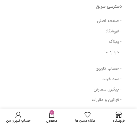
دسترسی سریع
- صفحه اصلی
- فروشگاه
- وبلاگ
- درباره ما
- حساب کاربری
- سبد خرید
- پیگیری سفارش
لوسیون بدن
- قوانین و مقررات
آبرسان و مرطوب
در انبار
کننده حاوی
839,400
تومان
موجود
0
مسیرهای ارتباطی
کوآنزیم Q10
نمی
646,338
تومان
الارو|Ellaro water
فروشگاه
علاقه مندی ها
محصول
حساب کاربری من
باشد
booster body
تهران
lotion With Q10