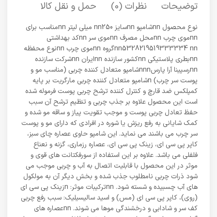
توضیحات
نظرات (0)
حمل و نقل کالا
نوع محصول nnشامپو nnسایز nn250 میلی لیتر nnمناسب برای
nnموی چرب nnمحل مصرف nnموی سر nnکد بهداشتی
nn5328219519333334 nnگروه nnموی چرب nnنوع محفظه
nnبطری پلاستیکی nnکشور سازنده nnایران nnشرکت سازنده
nnرسپینا آرا پارسnnnشامپو متعادل کننده چربی (مناسب مو و
پوست سر چرب) nشامپو متعادل کننده چربی مارگریت بر پایه
کمپلکس ضد قارچ و کنترل کننده ترشح چربی پوست فرموله شده
است این محصول علاوه بر جذب چربی و تنظیم ترشح آن سبب
حفظ تعادل چربی پوست و موجب تقویت پیاز و ساقه مو شده و
کمک شایانی به رفع ریزش یا شوره در افرادی که دارای مو و پوست
سر چرب می باشند می نماید. این شامپو حاوی عصاره چای سبز،
کاپر پی سی ای، زینک پی سی ای، عصاره رزماری، گزنه و نعناع
فلفلی می باشد. علاوه بر این استفاده از سورفکتانت های قوی و
موثر در این محصول با قابلیت اتصال به آب و چربی موجب می
شود ذرات چربی نامطلوب جذب شده و بخش دیگر آن به مولکول
های آب چسبیده و شسته شود. nnترکیبات موثر: nزینک پی سی ای
(روی)، کاپر پی سی ای (مس) و اسید سالیسیلیک: سبب رفع چربی
کف سر و شادابی و درخشندگی موها می شوند. nnعصاره های