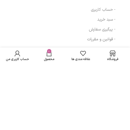
- حساب کاربری
- سبد خرید
- پیگیری سفارش
- قوانین و مقررات
شامپو متعادل
در انبار
کننده چربی (مو و
موجود
0
348,750
تومان
مسیرهای ارتباطی
پوست سر چرب)
نمی
حجم 250 میلی
فروشگاه
علاقه مندی ها
محصول
حساب کاربری من
باشد
لیتر مارگریت
تهران
نمادهای ما