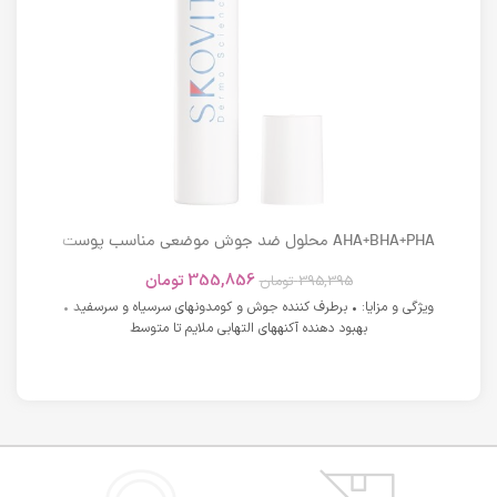
AHA+BHA+PHA محلول ضد جوش موضعی مناسب پوست
های دارای آکنه اسکوویت
355,856
تومان
395,395
تومان
ویژگی و مزایا: • برطرف کننده جوش و کومدونهای سرسیاه و سرسفید •
بهبود دهنده آکنههای التهابی ملایم تا متوسط