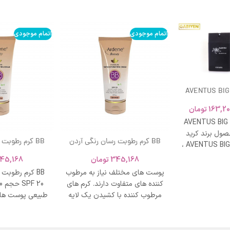
اتمام موجودی
اتمام موجودی
AVENTUS BIG
163,20
تومان
AVENTUS BIG
ول برند کرید
BB کرم رطوبت رسان رنگی آردن
BB کرم رطوبت
ادکلن AVENTUS BIG MODERN ،
SPF 20 حجم 40 میلی لیتر – بژ
و نشاط و وقار
345,168
تومان
45,168
روشن
طبی
پوست های مختلف نیاز به مرطوب
BB کرم رطوبت
کننده های متفاوت دارند. کرم های
مرطوب کننده با کشیدن یک لایه
طبیعی پوست های
محافظت روی