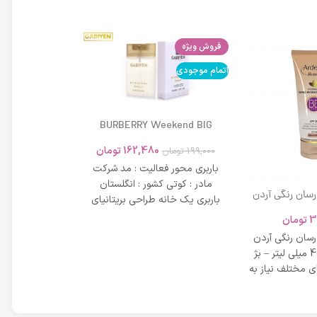
فروش ویژه
اتمام موجودی
اتمام موجودی
BURBERRY Weekend BIG
MODERN 45ml
162,480
تومان
199,000
تومان
باربری محور فعالیت : مد شرکت
مادر : کوتی کشور : انگلستان
 رسان رنگی آردن
باربری یک خانه طراحی بریتانیای
SPF 20 حجم 40 میلی لیتر – بژ
میلی لیتر
لوکس است که
3
تومان
42,734
عی
 رسان رنگی آردن
مشخصات دی دی 
SPF 20 حجم 40 میلی لیتر – بژ
 مختلف نیاز به
بر خاصیت پو
پوست، عم