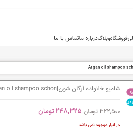
ی
فروشگاه
وبلاگ
درباره ما
تماس با ما
شامپو خانواده آرگان شون|Argan oil shampoo schon
ه
ودی
248,325
تومان
322,500
تومان
در انبار موجود نمی باشد