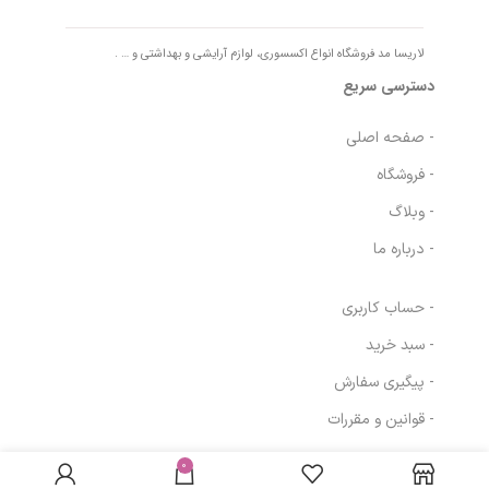
لاریسا مد فروشگاه انواع اکسسوری، لوازم آرایشی و بهداشتی و … .
دسترسی سریع
- صفحه اصلی
- فروشگاه
- وبلاگ
- درباره ما
- حساب کاربری
- سبد خرید
- پیگیری سفارش
- قوانین و مقررات
سرم دور چشم
در انبار
کافئین 5% حجم
موجود
0
مسیرهای ارتباطی
817,500
تومان
نمی
30 میلی لیتر