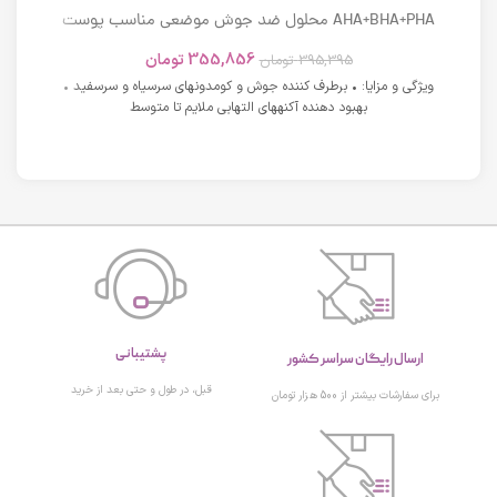
AHA+BHA+PHA محلول ضد جوش موضعی مناسب پوست
های دارای آکنه اسکوویت
355,856
تومان
395,395
تومان
ویژگی و مزایا: • برطرف کننده جوش و کومدونهای سرسیاه و سرسفید •
بهبود دهنده آکنههای التهابی ملایم تا متوسط
پشتیبانی
ارسال رایگان سراسر کشور
قبل، در طول و حتی بعد از خرید
برای سفارشات بیشتر از 500 هزار تومان