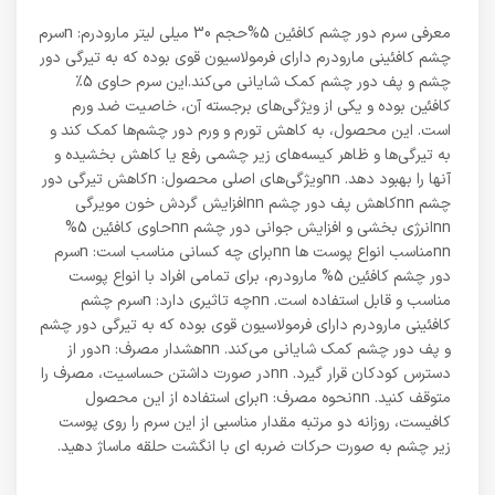
معرفی سرم دور چشم کافئین 5%حجم 30 میلی لیتر مارودرم: nسرم
چشم کافئینی مارودرم دارای فرمولاسیون قوی بوده که به تیرگی دور
چشم و پف دور چشم کمک شایانی می‌‎کند.این سرم حاوی 5٪
کافئین بوده و یکی از ویژگی‌های برجسته آن، خاصیت ضد ورم
است. این محصول، به کاهش تورم و ورم دور چشم‌ها کمک کند و
به تیرگی‌ها و ظاهر کیسه‌های زیر چشمی رفع یا کاهش بخشیده و
آنها را بهبود دهد. nnویژگی‌های اصلی محصول: nکاهش تیرگی دور
چشم nnکاهش پف دور چشم nnافزایش گردش خون مویرگی
nnانرژی بخشی و افزایش جوانی دور چشم nnحاوی کافئین 5%
nnمناسب انواع پوست ها nnبرای چه کسانی مناسب است: nسرم
دور چشم کافئین 5% مارودرم، برای تمامی افراد با انواع پوست
مناسب و قابل استفاده است. nnچه تاثیری دارد: nسرم چشم
کافئینی مارودرم دارای فرمولاسیون قوی بوده که به تیرگی دور چشم
و پف دور چشم کمک شایانی می‌‎کند. nnهشدار مصرف: nدور از
دسترس کودکان قرار گیرد. nnدر صورت داشتن حساسیت، مصرف را
متوقف کنید. nnنحوه مصرف: nبرای استفاده از این محصول
کافیست، روزانه دو مرتبه مقدار مناسبی از این سرم را روی پوست
زیر چشم به صورت حرکات ضربه ای با انگشت حلقه ماساژ دهید.