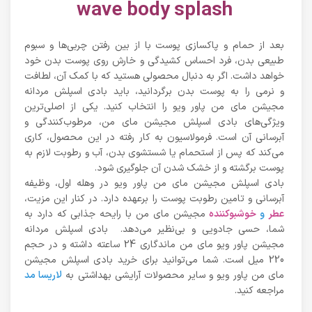
wave body splash
بعد از حمام و پاکسازی پوست با از بین رفتن چربی‌ها و سبوم
طبیعی بدن، فرد احساس کشیدگی و خارش روی پوست بدن خود
خواهد داشت. اگر به دنبال محصولی هستید که با کمک آن، لطافت
و نرمی را به پوست بدن برگردانید، باید بادی اسپلش مردانه
مجیشن مای من پاور ویو را انتخاب کنید. یکی از اصلی‌ترین
ویژگی‌های بادی اسپلش مجیشن مای من، مرطوب‌کنندگی و
آبرسانی آن است. فرمولاسیون به کار رفته در این محصول، کاری
می‌کند که پس از استحمام یا شستشوی بدن، آب و رطوبت لازم به
پوست برگشته و از خشک شدن آن جلوگیری شود.
بادی اسپلش مجیشن مای من پاور ویو در وهله اول، وظیفه
آبرسانی و تامین رطوبت پوست را برعهده دارد. در کنار این مزیت،
عطر
و
خوشبوکننده
مجیشن مای من با رایحه جذابی که دارد به
شما، حسی جادویی و بی‌نظیر می‌دهد. بادی اسپلش مردانه
مجیشن پاور ویو مای من ماندگاری 24 ساعته داشته و در حجم
220 میل است. شما می‌توانید برای خرید بادی اسپلش مجیشن
مای من پاور ویو و سایر محصولات آرایشی بهداشتی به
لاریسا مد
مراجعه کنید.