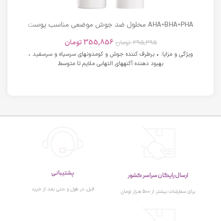
AHA+BHA+PHA محلول ضد جوش موضعی مناسب پوست
های دارای آکنه اسکوویت
355,856
تومان
395,395
تومان
ویژگی و مزایا: • برطرف کننده جوش و کومدونهای سرسیاه و سرسفید •
بهبود دهنده آکنههای التهابی ملایم تا متوسط
پشتیبانی
ارسال رایگان سراسر کشور
قبل، در طول و حتی بعد از خرید
برای سفارشات بیشتر از 500 هزار تومان