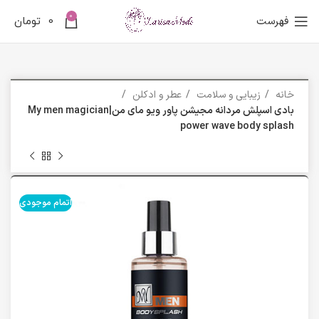
0
فهرست
0
تومان
خانه
زیبایی و سلامت
عطر و ادکلن
بادی اسپلش مردانه مجیشن پاور ویو مای من|My men magician
power wave body splash
اتمام موجودی