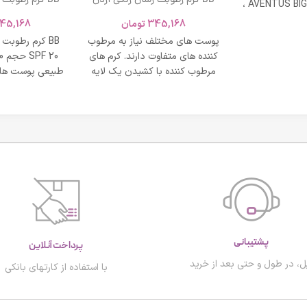
BB کرم رطوبت رسان رنگی آردن
BB کرم رطوبت
ادکلن AVENTUS BIG MODERN ،
SPF 20 حجم 40 میلی لیتر – بژ
و نشاط و وقار
345,168
تومان
45,168
روشن
طبی
پوست های مختلف نیاز به مرطوب
BB کرم رطوبت
کننده های متفاوت دارند. کرم های
مرطوب کننده با کشیدن یک لایه
طبیعی پوست های
محافظت روی
پشتیبانی
پرداخت آنلاین
ل، در طول و حتی بعد از خرید
با استفاده از کارتهای بانکی