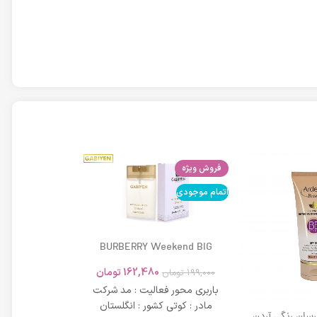
فروش ویژه
اتمام موجودی
اتمام موجودی
BURBERRY Weekend BIG
MODERN 45ml
162,480
تومان
199,000
تومان
باربری محور فعالیت : مد شرکت
مادر : کوتی کشور : انگلستان